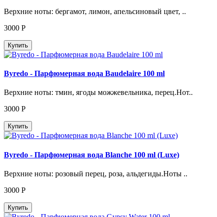
Верхние ноты: бергамот, лимон, апельсиновый цвет, ..
3000
Р
Купить
Byredo - Парфюмерная вода Baudelaire 100 ml
Верхние ноты: тмин, ягоды можжевельника, перец.Нот..
3000
Р
Купить
Byredo - Парфюмерная вода Blanche 100 ml (Luxe)
Верхние ноты: розовый перец, роза, альдегиды.Ноты ..
3000
Р
Купить