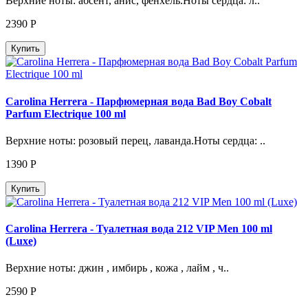
Верхние ноты: абсент, анис, фенхель.Ноты сердца: л..
2390
Р
Купить
Carolina Herrera - Парфюмерная вода Bad Boy Cobalt
Parfum Electrique 100 ml
Верхние ноты: розовый перец, лаванда.Ноты сердца: ..
1390
Р
Купить
Carolina Herrera - Туалетная вода 212 VIP Men 100 ml
(Luxe)
Верхние ноты: джин , имбирь , кожа , лайм , ч..
2590
Р