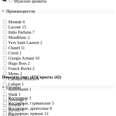
Мужские ароматы
Производители
Montale
6
Lacoste
15
Initio Parfums
7
MontBlanc
2
Yves Saint Laurent
2
Chanel
11
Creed
2
Giorgio Armani
10
Hugo Boss
2
Franck Boclet
2
Memo
2
Показать еще: (42)
Скрыть: (42)
Carolina Herrera
6
Lalique
1
Группы
Baldessarini
1
Shaik
1
Восточные
3
Amouage
2
Восточные, гурманские
5
Armelle
1
Восточные, древесные
8
Byredo
4
Восточные, пряные
12
Gucci
1