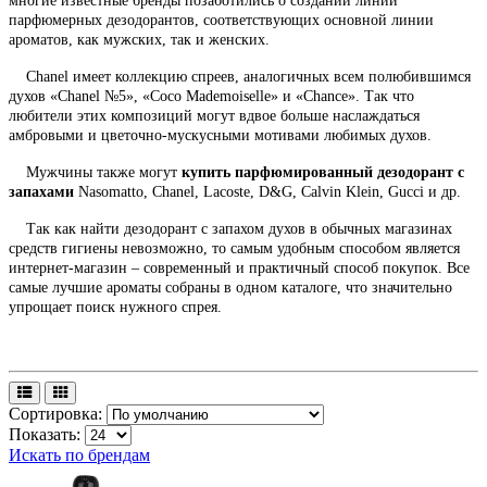
многие известные бренды позаботились о создании линии
парфюмерных дезодорантов, соответствующих основной линии
ароматов, как мужских, так и женских.
Chanel имеет коллекцию спреев, аналогичных всем полюбившимся
духов «Сhanel №5», «Coco Mademoiselle» и «Сhance». Так что
любители этих композиций могут вдвое больше наслаждаться
амбровыми и цветочно-мускусными мотивами любимых духов.
Мужчины также могут
купить парфюмированный дезодорант с
запахами
Nasomatto, Chanel, Lacoste, D&G, Calvin Klein, Gucci и др.
Так как найти дезодорант с запахом духов в обычных магазинах
средств гигиены невозможно, то самым удобным способом является
интернет-магазин – современный и практичный способ покупок. Все
самые лучшие ароматы собраны в одном каталоге, что значительно
упрощает поиск нужного спрея.
Сортировка:
Показать:
Искать по брендам