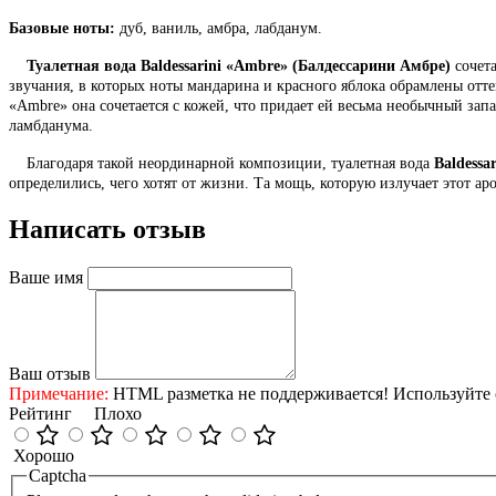
Базовые ноты:
дуб, ваниль, амбра, лабданум.
Туалетная вода Baldessarini «Ambre» (Балдессарини Амбре)
сочета
звучания, в которых ноты мандарина и красного яблока обрамлены отт
«Ambre» она сочетается с кожей, что придает ей весьма необычный запа
ламбданума.
Благодаря такой неординарной композиции, туалетная вода
Baldessa
определились, чего хотят от жизни. Та мощь, которую излучает этот ар
Написать отзыв
Ваше имя
Ваш отзыв
Примечание:
HTML разметка не поддерживается! Используйте 
Рейтинг
Плохо
Хорошо
Captcha