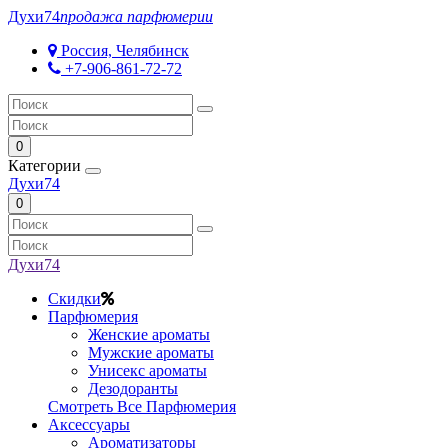
Духи
74
продажа парфюмерии
Россия, Челябинск
+7-906-861-72-72
0
Категории
Духи
74
0
Духи
74
Скидки
Парфюмерия
Женские ароматы
Мужские ароматы
Унисекс ароматы
Дезодоранты
Смотреть Все Парфюмерия
Аксессуары
Ароматизаторы