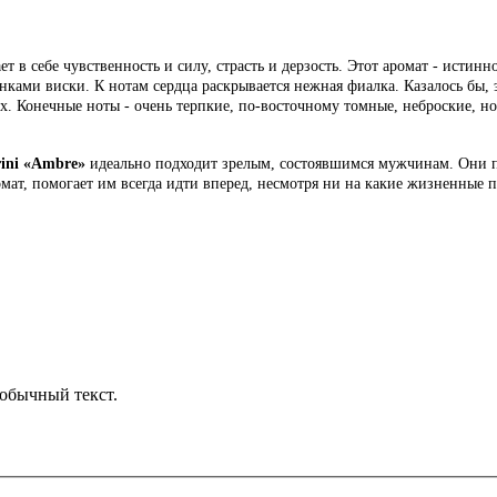
ет в себе чувственность и силу, страсть и дерзость. Этот аромат - исти
енками виски. К нотам сердца раскрывается нежная фиалка. Казалось бы
х. Конечные ноты - очень терпкие, по-восточному томные, неброские, но
rini «Ambre»
идеально подходит зрелым, состоявшимся мужчинам. Они п
омат, помогает им всегда идти вперед, несмотря ни на какие жизненные 
обычный текст.