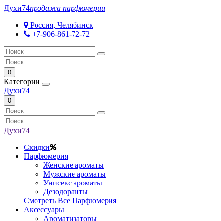
Духи
74
продажа парфюмерии
Россия, Челябинск
+7-906-861-72-72
0
Категории
Духи
74
0
Духи
74
Скидки
Парфюмерия
Женские ароматы
Мужские ароматы
Унисекс ароматы
Дезодоранты
Смотреть Все Парфюмерия
Аксессуары
Ароматизаторы