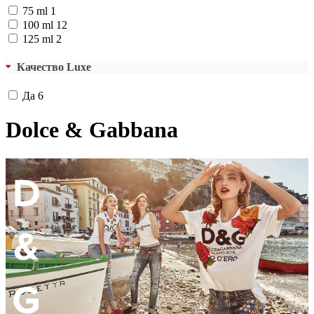
75 ml
1
100 ml
12
125 ml
2
Качество Luxe
Да
6
Dolce & Gabbana