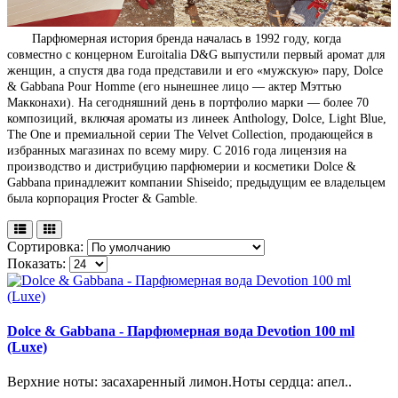
Парфюмерная история бренда началась в 1992 году, когда
совместно с концерном Euroitalia D&G выпустили первый аромат для
женщин, а спустя два года представили и его «мужскую» пару, Dolce
& Gabbana Pour Homme (его нынешнее лицо — актер Мэттью
Макконахи). На сегодняшний день в портфолио марки — более 70
композиций, включая ароматы из линеек Anthology, Dolce, Light Blue,
The One и премиальной серии The Velvet Collection, продающейся в
избранных магазинах по всему миру. С 2016 года лицензия на
производство и дистрибуцию парфюмерии и косметики Dolce &
Gabbana принадлежит компании Shiseido; предыдущим ее владельцем
была корпорация Procter & Gamble.
Сортировка:
Показать:
Dolce & Gabbana - Парфюмерная вода Devotion 100 ml
(Luxe)
Верхние ноты: засахаренный лимон.Ноты сердца: апел..