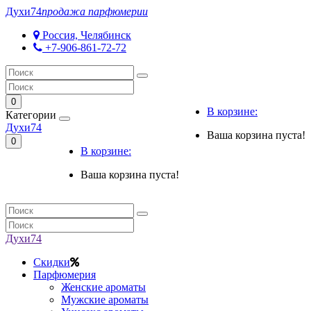
Духи
74
продажа парфюмерии
Россия, Челябинск
+7-906-861-72-72
0
В корзине:
Категории
Духи
74
Ваша корзина пуста!
0
В корзине:
Ваша корзина пуста!
Духи
74
Скидки
Парфюмерия
Женские ароматы
Мужские ароматы