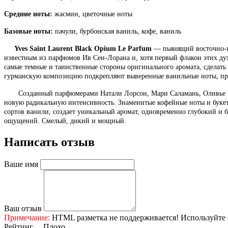
Средние ноты:
жасмин, цветочные ноты
Базовые ноты:
пачули, бурбонская ваниль, кофе, ваниль
Yves Saint Laurent Black Opium Le Parfum
— пьянящий восточно-п
известным из парфюмов Ив Сен-Лорана и, хотя первый флакон этих дух
самые темные и таинственные стороны оригинального аромата, сделать
гурманскую композицию подкрепляют выверенные ванильные ноты, пр
Созданный парфюмерами Натали Лорсон, Мари Саламань, Оливье К
новую радикальную интенсивность. Знаменитые кофейные ноты и букет
сортов ванили, создает уникальный аромат, одновременно глубокий 
ощущений. Смелый, дикий и мощный.
Написать отзыв
Ваше имя
Ваш отзыв
Примечание:
HTML разметка не поддерживается! Используйте 
Рейтинг
Плохо