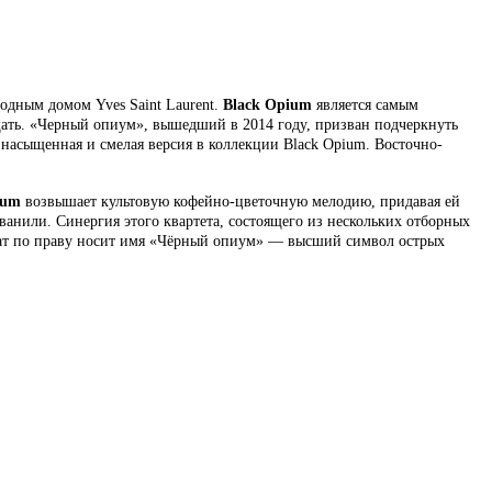
дным домом Yves Saint Laurent.
Black Opium
является самым
щать. «Черный опиум», вышедший в 2014 году, призван подчеркнуть
насыщенная и смелая версия в коллекции Black Opium. Восточно-
fum
возвышает культовую кофейно-цветочную мелодию, придавая ей
анили. Синергия этого квартета, состоящего из нескольких отборных
мат по праву носит имя «Чёрный опиум» ― высший символ острых