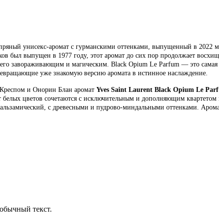
ряный унисекс-аромат с гурманскими оттенками, выпущенный в 2022 мо
ов был выпущен в 1977 году, этот аромат до сих пор продолжает восхи
 его завораживающим и магическим. Black Opium Le Parfum — это самая 
евращающие уже знакомую версию аромата в истинное наслаждение.
респом и Онорин Блан аромат
Yves Saint Laurent Black Opium Le Par
 белых цветов сочетаются с исключительным и дополняющим квартетом в
и бальзамический, с древесными и пудрово-миндальными оттенками. Аро
обычный текст.