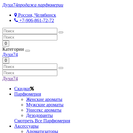
Духи
74
продажа парфюмерии
Россия, Челябинск
+7-906-861-72-72
0
Категории
Духи
74
0
Духи
74
Скидки
Парфюмерия
Женские ароматы
Мужские ароматы
Унисекс ароматы
Дезодоранты
Смотреть Все Парфюмерия
Аксессуары
Ароматизаторы