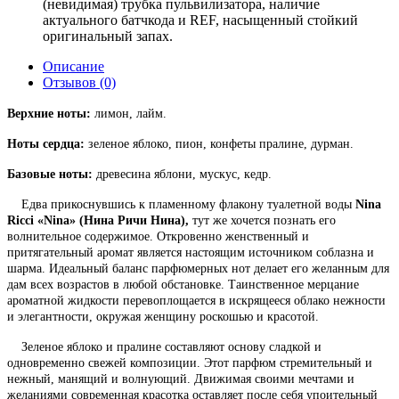
(невидимая) трубка пульвилизатора, наличие
актуального батчкода и REF, насыщенный стойкий
оригинальный запах.
Описание
Отзывов (0)
Верхние ноты:
лимон, лайм.
Ноты сердца:
зеленое яблоко, пион, конфеты пралине, дурман.
Базовые ноты:
древесина яблони, мускус, кедр.
Едва прикоснувшись к пламенному флакону туалетной воды
Nina
Ricci «Nina» (Нина Ричи Нина),
тут же хочется познать его
волнительное содержимое. Откровенно женственный и
притягательный аромат является настоящим источником соблазна и
шарма. Идеальный баланс парфюмерных нот делает его желанным для
дам всех возрастов в любой обстановке. Таинственное мерцание
ароматной жидкости перевоплощается в искрящееся облако нежности
и элегантности, окружая женщину роскошью и красотой.
Зеленое яблоко и пралине составляют основу сладкой и
одновременно свежей композиции. Этот парфюм стремительный и
нежный, манящий и волнующий. Движимая своими мечтами и
желаниями современная красотка оставляет после себя упоительный