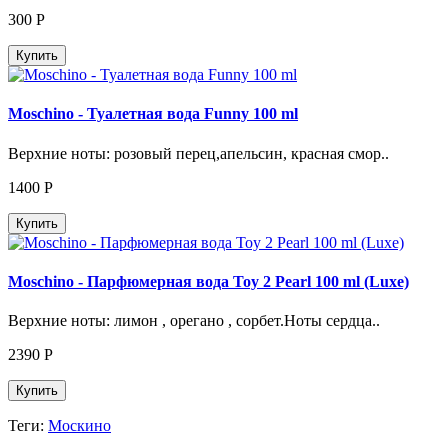
300
Р
Купить
Moschino - Туалетная вода Funny 100 ml
Верхние ноты: розовый перец,апельсин, красная смор..
1400
Р
Купить
Moschino - Парфюмерная вода Toy 2 Pearl 100 ml (Luxe)
Верхние ноты: лимон , орегано , сорбет.Ноты сердца..
2390
Р
Купить
Теги:
Москино