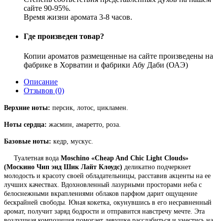
сайте 90-95%.
Время жизни аромата 3-8 часов.
Где произведен товар?
Копии ароматов размещенные на сайте произведены на
фабрике в Хорватии и фабрики Абу Даби (ОАЭ)
Описание
Отзывов (0)
Верхние ноты:
персик, лотос, цикламен.
Ноты сердца:
жасмин, амаретто, роза.
Базовые ноты:
кедр, мускус.
Туалетная вода
Moschino «Cheap And Chic Light Clouds»
(Москино Чип энд Шик Лайт Клоудс)
деликатно подчеркнет
молодость и красоту своей обладательницы, расставив акценты на ее
лучших качествах. Вдохновленный лазурными просторами неба с
белоснежными вкраплениями облаков парфюм дарит ощущение
бескрайней свободы. Юная кокетка, окунувшись в его несравненный
аромат, получит заряд бодрости и отправится навстречу мечте. Эта
воздушная композиция помогает девушке расслабиться и унестись на