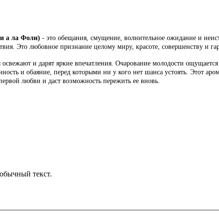
и а ла Фоли)
- это обещания, смущение, волнительное ожидание и неист
ствия. Это любовное признание целому миру, красоте, совершенству и га
 освежают и дарят яркие впечатления. Очарование молодости ощущается
нность и обаяние, перед которыми ни у кого нет шанса устоять. Этот аром
 первой любви и даст возможность пережить ее вновь.
обычный текст.