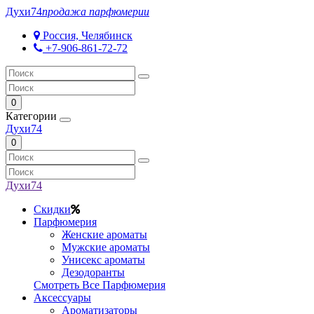
Духи
74
продажа парфюмерии
Россия, Челябинск
+7-906-861-72-72
0
Категории
Духи
74
0
Духи
74
Скидки
Парфюмерия
Женские ароматы
Мужские ароматы
Унисекс ароматы
Дезодоранты
Смотреть Все Парфюмерия
Аксессуары
Ароматизаторы