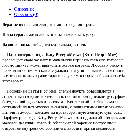
Описание
Отзывов (0)
Верхние ноты:
тангерин, жасмин, гардения, груша.
Ноты сердца:
жимолость, цветы апельсина, мускус.
Базовые ноты:
амбра, мускус, сандал, ваниль.
Парфюмерная вода Katy Perry «Meow» (Кэти Перри Мяу)
превращает свою хозяйку в маленькую игривую кошечку, которая в
любую минуту может выпустить острые коготки. Любовь к риску и
неожиданностям, мягкая сексуальность и утонченная женственность -
все это как нельзя лучше характеризует ту, которая выбрала для себя
этот аромат.
Роскошные цветы и сочные, спелые фрукты объединяются в
аппетитный сладкий коктейль и наполняют обладательницу парфюма
безудержной радостью и весельем. Чувственный шлейф аромата,
сотканный из нот мускуса и сандала, с деликатными вкраплениями
ванили и амбры, намекает на противоречивую женскую сущность.
Парфюмерная вода Katty Perry «Meow» - это идеальный подарок для
молодой девушки, который обеспечит ей хорошее настроение и
откроет ее внутреннюю соблазнительность и притягательность.