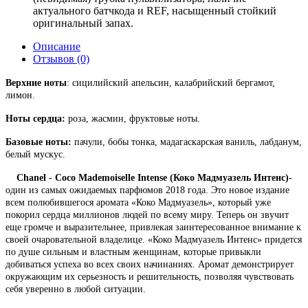
актуального батчкода и REF, насыщенный стойкий
оригинальный запах.
Описание
Отзывов (0)
Верхние ноты
: сицилийский апельсин, калабрийский бергамот,
лимон.
Ноты сердца:
роза, жасмин, фруктовые ноты.
Базовые ноты:
пачули, бобы тонка, мадагаскарская ваниль, лабданум,
белый мускус.
Chanel - Coco Mademoiselle Intense (
Коко Мадмуазель Интенс)
-
один из самых ожидаемых парфюмов 2018 года. Это новое издание
всем полюбившегося аромата «Коко Мадмуазель», который уже
покорил сердца миллионов людей по всему миру. Теперь он звучит
еще громче и выразительнее, привлекая заинтересованное внимание к
своей очаровательной владелице. «Коко Мадмуазель Интенс» придется
по душе сильным и властным женщинам, которые привыкли
добиваться успеха во всех своих начинаниях. Аромат демонстрирует
окружающим их серьезность и решительность, позволяя чувствовать
себя уверенно в любой ситуации.