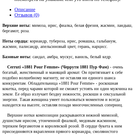
Описание
Отзывов (0)
Верхние ноты:
мимоза, ирис, фиалка, белая фрезия, жасмин, ландыш,
бергамот, роза.
Ноты сердца:
кориандр, тубероза, ирис, ромашка, гальбанум,
жасмин, палисандр, апельсиновый цвет, герань, нарцисс.
Базовые ноты:
сандал, амбра, мускус, ваниль, белый кедр.
Cerruti «1881 Pour Femme» (Черрути 1881 Пур Фам)
- очень
богатый, женственный и манящий аромат. Он притягивает к себе
подобно волшебному магниту, не оставляя ни единого шанса
конкурентам. Обладательница «1881 Pour Femme» - роскошная
кокетка, перед чарами которой не сможет устоять ни один мужчина на
земле. Ее образ излучает бездну нежности, роскоши и сексуальной
энергии. Такая женщина умеет пользоваться моментом и всегда
находится на высоте, оставляя позади многочисленных соперниц.
Верхние нотки композиции раскрываются нежной мимозой,
душистым ирисом, утонченной фиалкой, медовым жасмином,
терпким бергамотом и королевской розой. В сердце букета к ним
присоединяются вкрапления пряного кориандра, смолянистого