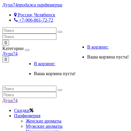
Духи
74
продажа парфюмерии
Россия, Челябинск
+7-906-861-72-72
0
В корзине:
Категории
Духи
74
Ваша корзина пуста!
0
В корзине:
Ваша корзина пуста!
Духи
74
Скидки
Парфюмерия
Женские ароматы
Мужские ароматы