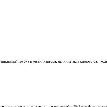
(невидимая) трубка пульвилизатора, наличие актуального батчк
ромат с привкусом морских нот, выпущенный в 2023 году французски