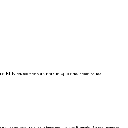
ода и REF, насыщенный стойкий оригинальный запах.
м нишевым парфюмерным брендом Thomas Kosmala. Аромат передает