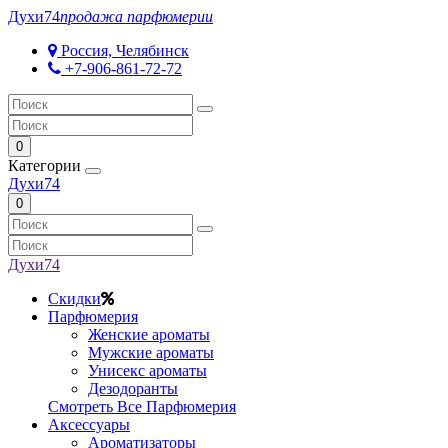
Духи
74
продажа парфюмерии
Россия, Челябинск
+7-906-861-72-72
0
Категории
Духи
74
0
Духи
74
Скидки
Парфюмерия
Женские ароматы
Мужские ароматы
Унисекс ароматы
Дезодоранты
Смотреть Все Парфюмерия
Аксессуары
Ароматизаторы