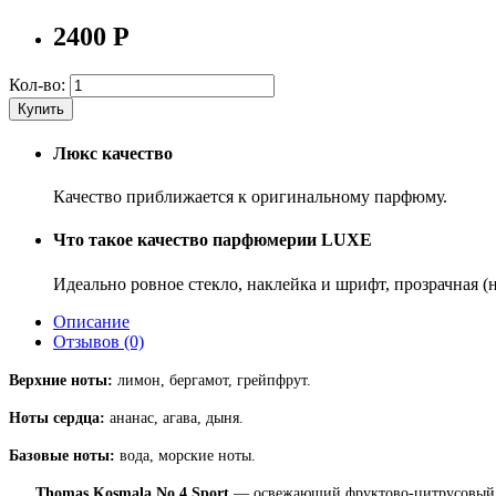
2400
Р
Кол-во:
Купить
Люкс качество
Качество приближается к оригинальному парфюму.
Что такое качество парфюмерии LUXE
Идеально ровное стекло, наклейка и шрифт, прозрачная 
Описание
Отзывов (0)
Верхние ноты:
лимон, бергамот, грейпфрут.
Ноты сердца:
ананас, агава, дыня.
Базовые ноты:
вода, морские ноты.
Thomas Kosmala No 4 Sport
— освежающий фруктово-цитрусовый а