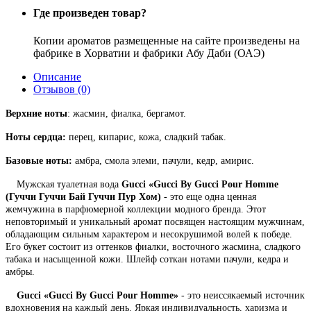
Где произведен товар?
Копии ароматов размещенные на сайте произведены на
фабрике в Хорватии и фабрики Абу Даби (ОАЭ)
Описание
Отзывов (0)
Верхние ноты
: жасмин, фиалка, бергамот.
Ноты сердца:
перец, кипарис, кожа, сладкий табак.
Базовые ноты:
амбра, смола элеми, пачули, кедр, амирис.
Мужская туалетная вода
Gucci «Gucci By Gucci Pour Homme
(Гуччи Гуччи Бай Гуччи Пур Хом)
- это еще одна ценная
жемчужина в парфюмерной коллекции модного бренда. Этот
неповторимый и уникальный аромат посвящен настоящим мужчинам,
обладающим сильным характером и несокрушимой волей к победе.
Его букет состоит из оттенков фиалки, восточного жасмина, сладкого
табака и насыщенной кожи. Шлейф соткан нотами пачули, кедра и
амбры.
Gucci «Gucci By Gucci Pour Homme»
- это неиссякаемый источник
вдохновения на каждый день. Яркая индивидуальность, харизма и