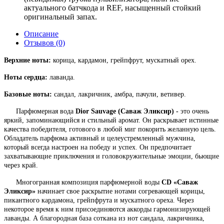
актуального батчкода и REF, насыщенный стойкий
оригинальный запах.
Описание
Отзывов (0)
Верхние ноты:
корица, кардамон, грейпфрут, мускатный орех.
Ноты сердца:
лаванда.
Базовые ноты:
сандал, лакричник, амбра, пачули, ветивер.
Парфюмерная вода
Dior Sauvage (Саваж Эликсир) -
это очень
яркий, запоминающийся и стильный аромат. Он раскрывает истинные
качества победителя, готового в любой миг покорить желанную цель.
Обладатель парфюма активный и целеустремленный мужчина,
который всегда настроен на победу и успех. Он предпочитает
захватывающие приключения и головокружительные эмоции, бьющие
через край.
Многогранная композиция парфюмерной воды
CD «Саваж
Эликсир»
начинает свое раскрытие нотами согревающей корицы,
пикантного кардамона, грейпфрута и мускатного ореха. Через
некоторое время к ним присоединяются аккорды гармонизирующей
лаванды. А благородная база соткана из нот сандала, лакричника,