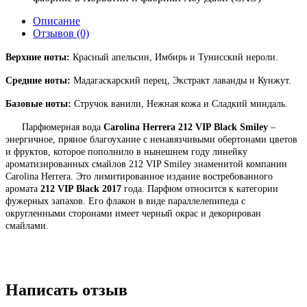
Описание
Отзывов (0)
Верхние ноты:
Красный апельсин, Имбирь и Тунисский нероли.
Средние ноты:
Мадагаскарский перец, Экстракт лаванды и Кунжут.
Базовые ноты:
Стручок ванили, Нежная кожа и Сладкий миндаль.
Парфюмерная вода
Carolina Herrera 212 VIP Black Smiley
–
энергичное, пряное благоухание с ненавязчивыми обертонами цветов
и фруктов, которое пополнило в нынешнем году линейку
ароматизированных смайлов 212 VIP Smiley знаменитой компании
Сarolina Herrera. Это лимитированное издание востребованного
аромата
212 VIP Black 2017
года. Парфюм относится к категории
фужерных запахов. Его флакон в виде параллелепипеда с
округленными сторонами имеет черный окрас и декорирован
смайлами.
Написать отзыв